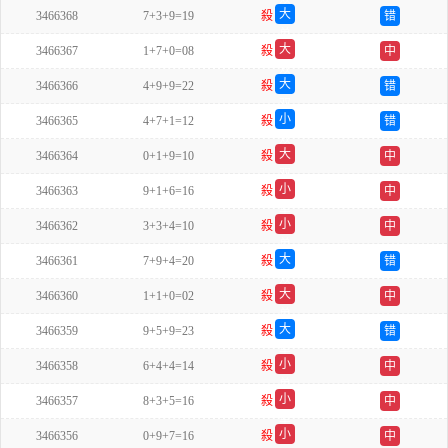
大
3466368
7+3+9=19
殺
错
单
大
3466367
1+7+0=08
殺
中
双
大
3466366
4+9+9=22
殺
错
双
小
3466365
4+7+1=12
殺
错
双
大
3466364
0+1+9=10
殺
中
双
小
3466363
9+1+6=16
殺
中
单
小
3466362
3+3+4=10
殺
中
单
大
3466361
7+9+4=20
殺
错
双
大
3466360
1+1+0=02
殺
中
单
大
3466359
9+5+9=23
殺
错
单
小
3466358
6+4+4=14
殺
中
单
小
3466357
8+3+5=16
殺
中
单
小
3466356
0+9+7=16
殺
中