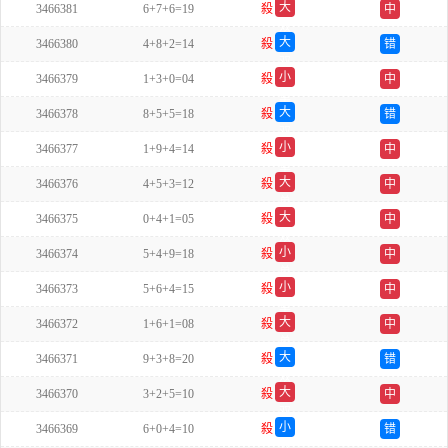
大
3466381
6+7+6=19
殺
中
双
大
3466380
4+8+2=14
殺
错
双
小
3466379
1+3+0=04
殺
中
单
大
3466378
8+5+5=18
殺
错
双
小
3466377
1+9+4=14
殺
中
单
大
3466376
4+5+3=12
殺
中
单
大
3466375
0+4+1=05
殺
中
双
小
3466374
5+4+9=18
殺
中
单
小
3466373
5+6+4=15
殺
中
单
大
3466372
1+6+1=08
殺
中
单
大
3466371
9+3+8=20
殺
错
双
大
3466370
3+2+5=10
殺
中
双
小
3466369
6+0+4=10
殺
错
双