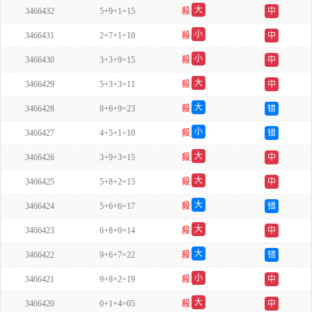
大
3466432
5+9+1=15
殺
中
双
小
3466431
2+7+1=10
殺
中
单
小
3466430
3+3+9=15
殺
中
双
大
3466429
5+3+3=11
殺
中
单
大
3466428
8+6+9=23
殺
错
单
小
3466427
4+5+1=10
殺
错
双
大
3466426
3+9+3=15
殺
中
双
大
3466425
5+8+2=15
殺
中
双
大
3466424
5+6+6=17
殺
错
单
大
3466423
6+8+0=14
殺
中
单
大
3466422
9+6+7=22
殺
错
双
小
3466421
9+8+2=19
殺
中
双
大
3466420
0+1+4=05
殺
中