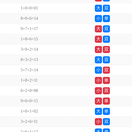
1+0+0=01
大
双
8+0+6=14
小
单
9+7+1=17
大
双
1+8+6=15
大
双
3+9+2=14
大
双
8+3+2=13
大
双
5+7+2=14
小
双
1+8+2=11
小
单
6+2+0=08
小
双
9+6+0=15
大
单
1+0+1=02
大
单
3+2+6=11
小
双
5+6+1=12
大
单