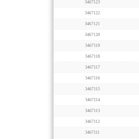
3467123
3467122
3467121
3467120
3467119
3467118
3467117
3467116
3467115
3467114
3467113
3467112
3467111