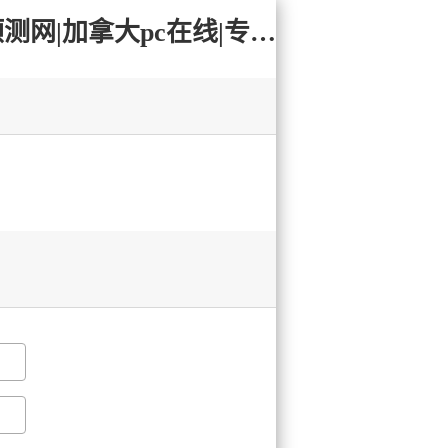
易记网址：28yC.cOm 加拿大28-预测网|PC刮奖|加拿大28在线预测网|加拿大pc在线|专注研究加拿大28大神预测苹果版！