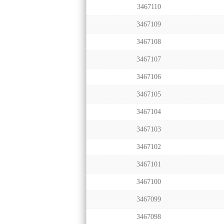
3467110
3467109
3467108
3467107
3467106
3467105
3467104
3467103
3467102
3467101
3467100
3467099
3467098