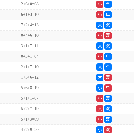
2+6+0=08
小
单
6+1+3=10
小
单
7+2+4=13
大
双
0+4+6=10
小
双
3+1+7=11
大
双
0+3+1=04
小
单
2+1+7=10
大
单
1+5+6=12
大
双
5+6+8=19
小
单
5+1+1=07
小
双
5+7+7=19
大
双
5+1+3=09
小
双
4+7+9=20
小
双