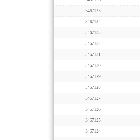
3467135
3467134
3467133
3467132
3467131
3467130
3467129
3467128
3467127
3467126
3467125
3467124