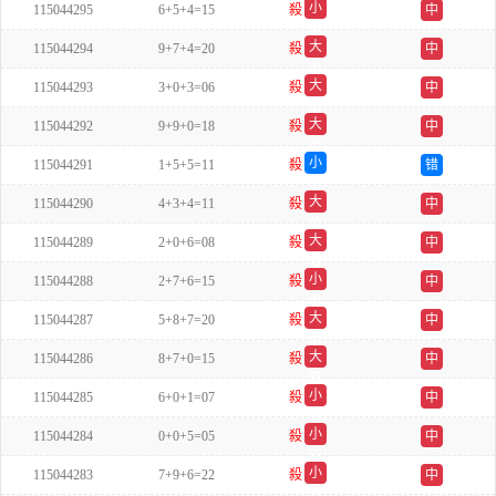
小
115044295
6+5+4=15
殺
中
单
大
115044294
9+7+4=20
殺
中
单
大
115044293
3+0+3=06
殺
中
单
大
115044292
9+9+0=18
殺
中
单
小
115044291
1+5+5=11
殺
错
单
大
115044290
4+3+4=11
殺
中
单
大
115044289
2+0+6=08
殺
中
双
小
115044288
2+7+6=15
殺
中
单
大
115044287
5+8+7=20
殺
中
单
大
115044286
8+7+0=15
殺
中
双
小
115044285
6+0+1=07
殺
中
双
小
115044284
0+0+5=05
殺
中
双
小
115044283
7+9+6=22
殺
中
双