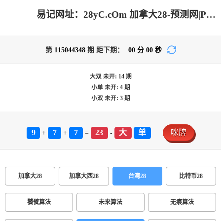
易记网址：28yC.cOm 加拿大28-预测网|PC刮奖|加拿大28在线预测网|加拿大pc在线|专注研究加拿大28大神预测苹果版！
第
115044348
期 距下期：
00
分
00
秒
大双
未开:
14
期
小单
未开:
4
期
小双
未开:
3
期
9
7
7
23
大
单
咪牌
+
+
=
-
加拿大28
加拿大西28
台湾28
比特币28
饕餮算法
未来算法
无痕算法